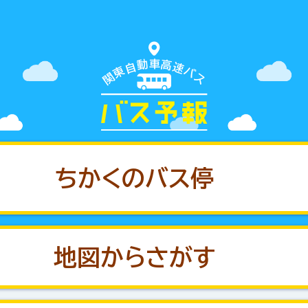
車
動
高
自
速
東
バ
関
ス
ちかくのバス停
地図からさがす